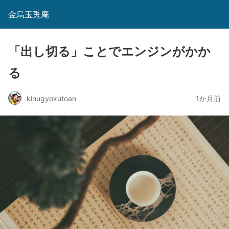
金烏玉兎庵
「出し切る」ことでエンジンがかか
る
kinugyokutoan
1か月前