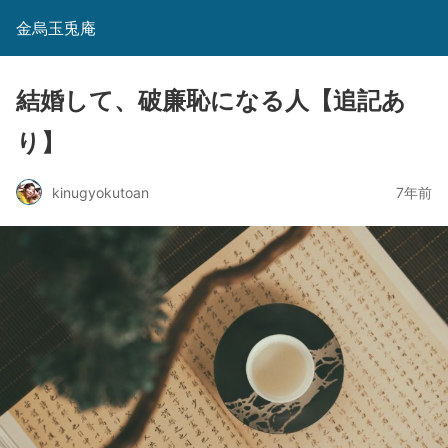
金烏玉兎庵
結婚して、破廉恥になる人【追記あ
り】
kinugyokutoan
7年前