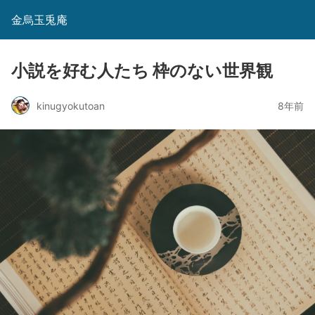
金烏玉兎庵
小説を好む人たち 枠のない世界観
kinugyokutoan
8年前