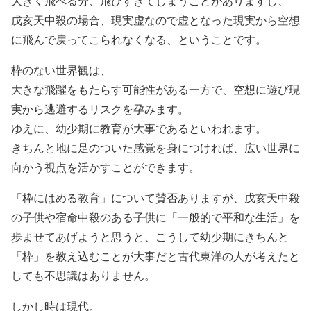
大きく飛べる分、飛びすぎてしまうことがありますし、
戊亥天中殺の場合、現実虚なので虚となった現実から空想
に飛んで戻ってこられなくなる、ということです。
枠のない世界観は、
大きな飛躍をもたらす可能性がある一方で、空想に遊び現
実から逃避するリスクを孕みます。
ゆえに、幼少期に教育が大事であるといわれます。
きちんと地に足のついた感覚を身につければ、広い世界に
向かう視点を活かすことができます。
「枠にはめる教育」について賛否ありますが、戊亥天中殺
の子供や宿命中殺のある子供に「一般的で平和な生活」を
歩ませてあげようと思うと、こうして幼少期にきちんと
「枠」を教え込むことが大事だと古代東洋の人が考えたと
しても不思議はありません。
しかし時は現代。