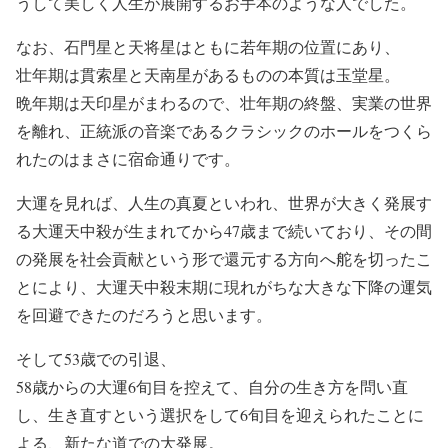
うして美しく人生が展開するお手本のような人でした。
なお、石門星と天将星はともに若年期の位置にあり、
壮年期は貫索星と天南星があるものの本質は玉堂星。
晩年期は天印星がまわるので、壮年期の終盤、実業の世界
を離れ、正統派の音楽であるクラシックのホールをつくら
れたのはまさに宿命通りです。
大運を見れば、人生の真夏といわれ、世界が大きく発展す
る大運天中殺が生まれてから47歳まで続いており、その間
の発展を社会貢献という形で還元する方向へ舵を切ったこ
とにより、大運天中殺末期に現れがちな大きな下降の運気
を回避できたのだろうと思います。
そして53歳での引退、
58歳からの大運6旬目を控えて、自分の生き方を問い直
し、生き直すという選択をして6旬目を迎えられたことに
よる、新たな道での大発展。