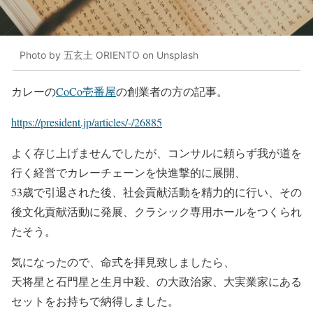
Photo by 五玄土 ORIENTO on Unsplash
カレーの
CoCo壱番屋
の創業者の方の記事。
https://president.jp/articles/-/26885
よく存じ上げませんでしたが、コンサルに頼らず我が道を
行く経営でカレーチェーンを快進撃的に展開、
53歳で引退された後、社会貢献活動を精力的に行い、その
後文化貢献活動に発展、クラシック専用ホールをつくられ
たそう。
気になったので、命式を拝見致しましたら、
天将星と石門星と生月中殺、の大政治家、大実業家にある
セットをお持ちで納得しました。