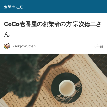
金烏玉兎庵
CoCo壱番屋の創業者の方 宗次徳二さ
ん
kinugyokutoan
8年前