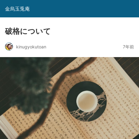
金烏玉兎庵
破格について
kinugyokutoan
7年前