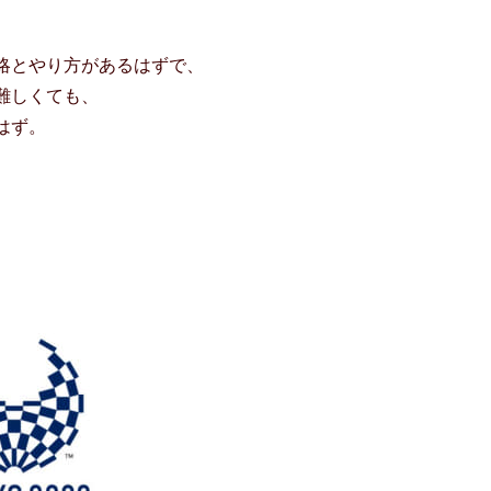
略とやり方があるはずで、
難しくても、
はず。