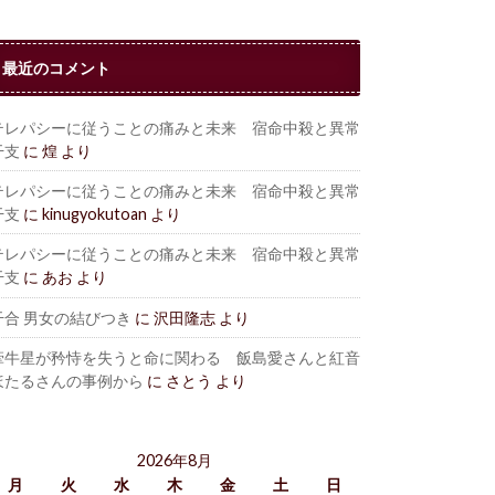
最近のコメント
テレパシーに従うことの痛みと未来 宿命中殺と異常
干支
に
煌
より
テレパシーに従うことの痛みと未来 宿命中殺と異常
干支
に
kinugyokutoan
より
テレパシーに従うことの痛みと未来 宿命中殺と異常
干支
に
あお
より
干合 男女の結びつき
に
沢田隆志
より
牽牛星が矜恃を失うと命に関わる 飯島愛さんと紅音
ほたるさんの事例から
に
さとう
より
2026年8月
月
火
水
木
金
土
日