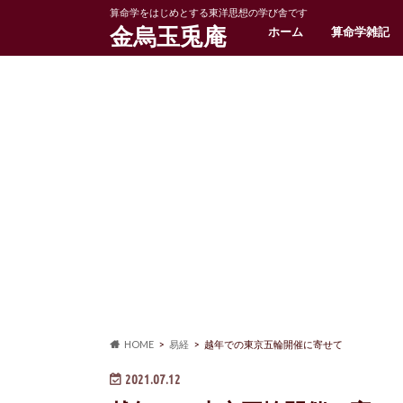
算命学をはじめとする東洋思想の学び舎です
金烏玉兎庵
ホーム
算命学雑記
HOME
易経
越年での東京五輪開催に寄せて
2021.07.12