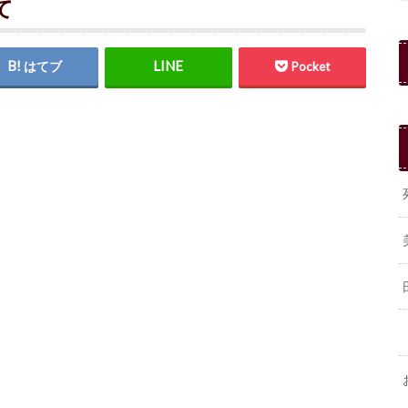
て
はてブ
Pocket