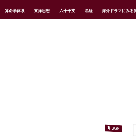
算命学体系
東洋思想
六十干支
易経
海外ドラマにみる
易経