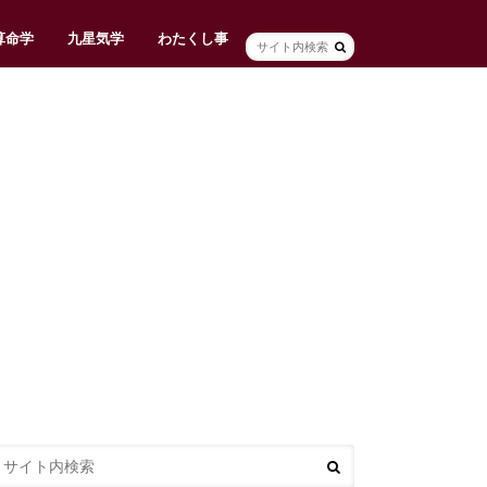
算命学
九星気学
わたくし事