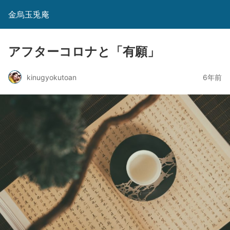
金烏玉兎庵
アフターコロナと「有願」
kinugyokutoan
6年前