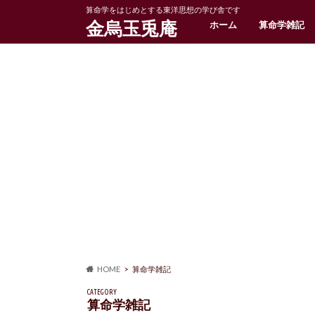
算命学をはじめとする東洋思想の学び舎です
金烏玉兎庵
ホーム
算命学雑記
HOME
算命学雑記
CATEGORY
算命学雑記