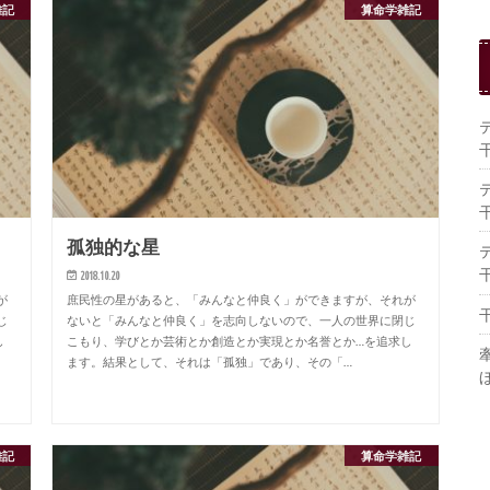
雑記
算命学雑記
孤独的な星
2018.10.20
が
庶民性の星があると、「みんなと仲良く」ができますが、それが
じ
ないと「みんなと仲良く」を志向しないので、一人の世界に閉じ
し
こもり、学びとか芸術とか創造とか実現とか名誉とか…を追求し
ます。結果として、それは「孤独」であり、その「…
雑記
算命学雑記