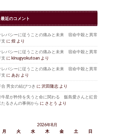
最近のコメント
テレパシーに従うことの痛みと未来 宿命中殺と異常
干支
に
煌
より
テレパシーに従うことの痛みと未来 宿命中殺と異常
干支
に
kinugyokutoan
より
テレパシーに従うことの痛みと未来 宿命中殺と異常
干支
に
あお
より
干合 男女の結びつき
に
沢田隆志
より
牽牛星が矜恃を失うと命に関わる 飯島愛さんと紅音
ほたるさんの事例から
に
さとう
より
2026年8月
月
火
水
木
金
土
日