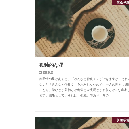
算命学
孤独的な星
2018.10.20
庶民性の星があると、「みんなと仲良く」ができますが、それ
ないと「みんなと仲良く」を志向しないので、一人の世界に閉
こもり、学びとか芸術とか創造とか実現とか名誉とか…を追求
ます。結果として、それは「孤独」であり、その「…
算命学