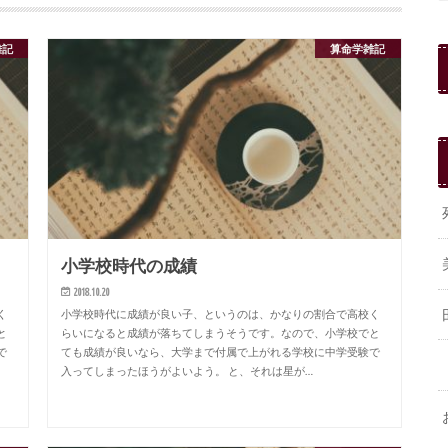
雑記
算命学雑記
小学校時代の成績
2018.10.20
く
小学校時代に成績が良い子、というのは、かなりの割合で高校く
と
らいになると成績が落ちてしまうそうです。なので、小学校でと
で
ても成績が良いなら、大学まで付属で上がれる学校に中学受験で
入ってしまったほうがよいよう。 と、それは星が…