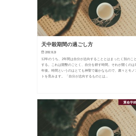
天中殺期間の過ごし方
2018.10.20
12年のうち、2年間は自分が志向することとはまったく別のこ
する。これは開墾のごとく、自分を耕す時間。それが開くのは1
年後。時間というのはとても神聖で厳かなもので、粛々とモノ
トを育みます。 「自分が志向するものとは…
算命学