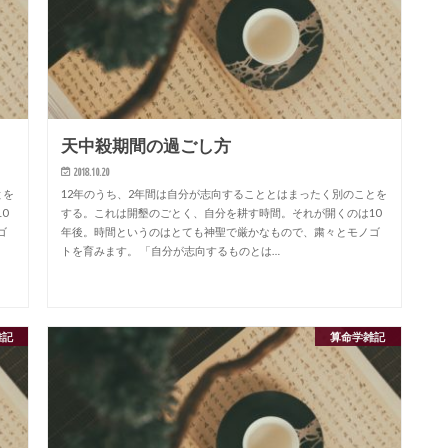
天中殺期間の過ごし方
2018.10.20
とを
12年のうち、2年間は自分が志向することとはまったく別のことを
0
する。これは開墾のごとく、自分を耕す時間。それが開くのは10
ゴ
年後。時間というのはとても神聖で厳かなもので、粛々とモノゴ
トを育みます。 「自分が志向するものとは…
雑記
算命学雑記