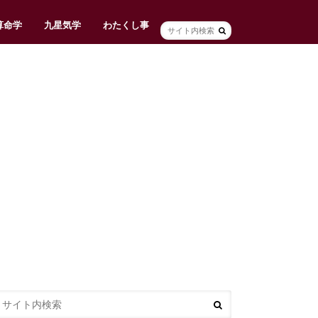
算命学
九星気学
わたくし事