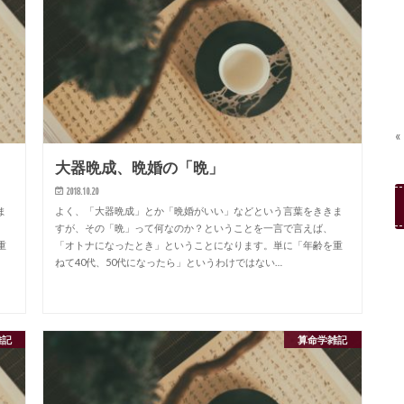
«
大器晩成、晩婚の「晩」
2018.10.20
ま
よく、「大器晩成」とか「晩婚がいい」などという言葉をききま
すが、その「晩」って何なのか？ということを一言で言えば、
重
「オトナになったとき」ということになります。単に「年齢を重
ねて40代、50代になったら」というわけではない…
雑記
算命学雑記