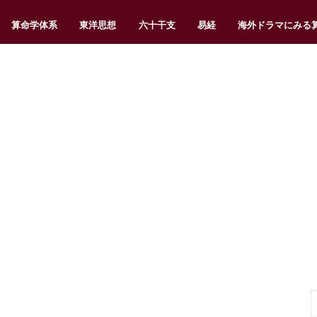
算命学体系
東洋思想
六十干支
易経
海外ドラマにみる