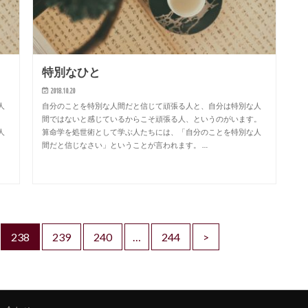
特別なひと
2018.10.20
人
自分のことを特別な人間だと信じて頑張る人と、自分は特別な人
。
間ではないと感じているからこそ頑張る人、というのがいます。
人
算命学を処世術として学ぶ人たちには、「自分のことを特別な人
間だと信じなさい」ということが言われます。 …
238
239
240
…
244
>