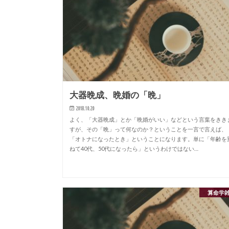
大器晩成、晩婚の「晩」
2018.10.20
よく、「大器晩成」とか「晩婚がいい」などという言葉をきき
すが、その「晩」って何なのか？ということを一言で言えば、
「オトナになったとき」ということになります。単に「年齢を
ねて40代、50代になったら」というわけではない…
算命学