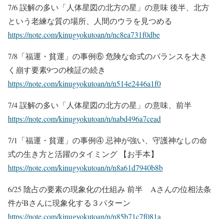
7/6 誤解の多い「人体星図の北方の星」の意味 後半、北方
という老練な質の場所、人間のウラを見つめる
https://note.com/kinugyokutoan/n/nc8ea731f0dbe
7/8「福運・貧運」の事例⑥ 危険な命式のバランスを大き
く崩す要素9つの検証の続き
https://note.com/kinugyokutoan/n/n514e2446a1f0
7/4 誤解の多い「人体星図の北方の星」の意味、前半
https://note.com/kinugyokutoan/n/nabd496a7cead
7/1「福運・貧運」の事例④ 忌神が強い、守護神なしの命
式の生き方と活躍のタイミング 【お手本】
https://note.com/kinugyokutoan/n/n8a61d7940b8b
6/25 陰占の要素の現象化の仕組み 前半 Aさんの位相法条
件がBさんに現象化する３パターン
https://note.com/kinugyokutoan/n/n85b71c7f081a