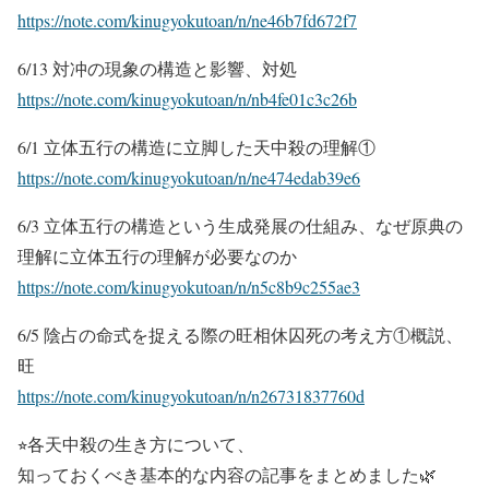
https://note.com/kinugyokutoan/n/ne46b7fd672f7
6/13 対冲の現象の構造と影響、対処
https://note.com/kinugyokutoan/n/nb4fe01c3c26b
6/1 立体五行の構造に立脚した天中殺の理解①
https://note.com/kinugyokutoan/n/ne474edab39e6
6/3 立体五行の構造という生成発展の仕組み、なぜ原典の
理解に立体五行の理解が必要なのか
https://note.com/kinugyokutoan/n/n5c8b9c255ae3
6/5 陰占の命式を捉える際の旺相休囚死の考え方①概説、
旺
https://note.com/kinugyokutoan/n/n26731837760d
⭐︎各天中殺の生き方について、
知っておくべき基本的な内容の記事をまとめました🌿