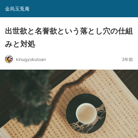
金烏玉兎庵
出世欲と名誉欲という落とし穴の仕組
みと対処
kinugyokutoan
3年前