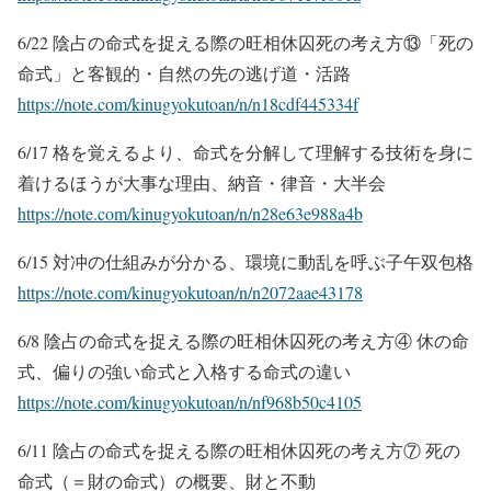
6/22 陰占の命式を捉える際の旺相休囚死の考え方⑬「死の
命式」と客観的・自然の先の逃げ道・活路
https://note.com/kinugyokutoan/n/n18cdf445334f
6/17 格を覚えるより、命式を分解して理解する技術を身に
着けるほうが大事な理由、納音・律音・大半会
https://note.com/kinugyokutoan/n/n28e63e988a4b
6/15 対冲の仕組みが分かる、環境に動乱を呼ぶ子午双包格
https://note.com/kinugyokutoan/n/n2072aae43178
6/8 陰占の命式を捉える際の旺相休囚死の考え方④ 休の命
式、偏りの強い命式と入格する命式の違い
https://note.com/kinugyokutoan/n/nf968b50c4105
6/11 陰占の命式を捉える際の旺相休囚死の考え方⑦ 死の
命式（＝財の命式）の概要、財と不動