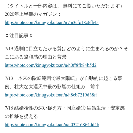
（タイトルと一部内容は、 無料にてご覧いただけます）
2020年上半期のマガジン：
https://note.com/kinugyokutoan/m/m3cfc18c6fb4a
🌷注目記事🌷
7/19 過剰に目立ちたがる質はどのように生まれるのか？そ
こにある違和感の理由と背景
https://note.com/kinugyokutoan/n/n0ff8fb84b5d2
7/13「本来の陰転範囲で最大陽転」が自動的に起こる事
例、壮大な大運天中殺の影響の仕組み 前半
https://note.com/kinugyokutoan/n/n8cb7219d38ff
7/16 結婚相性の深い捉え方・同座婚① 結婚生活・安定感
の推移を捉える
https://note.com/kinugyokutoan/n/n03216864dd4b