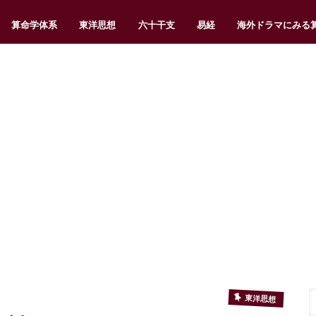
算命学体系
東洋思想
六十干支
易経
海外ドラマにみる
東洋思想