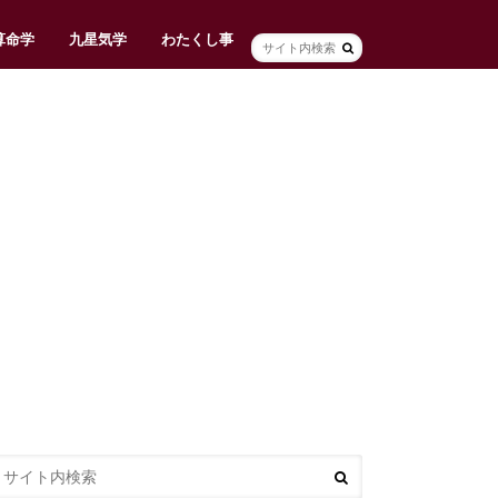
算命学
九星気学
わたくし事