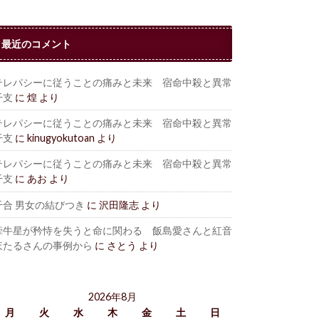
最近のコメント
テレパシーに従うことの痛みと未来 宿命中殺と異常
干支
に
煌
より
テレパシーに従うことの痛みと未来 宿命中殺と異常
干支
に
kinugyokutoan
より
テレパシーに従うことの痛みと未来 宿命中殺と異常
干支
に
あお
より
干合 男女の結びつき
に
沢田隆志
より
牽牛星が矜恃を失うと命に関わる 飯島愛さんと紅音
ほたるさんの事例から
に
さとう
より
2026年8月
月
火
水
木
金
土
日