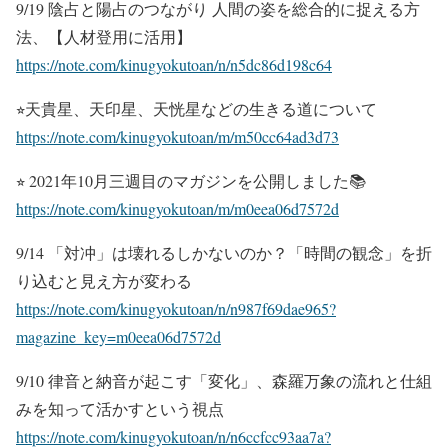
9/19 陰占と陽占のつながり 人間の姿を総合的に捉える方
法、【人材登用に活用】
https://note.com/kinugyokutoan/n/n5dc86d198c64
⭐︎天貴星、天印星、天恍星などの生きる道について
https://note.com/kinugyokutoan/m/m50cc64ad3d73
⭐︎ 2021年10月三週目のマガジンを公開しました📚
https://note.com/kinugyokutoan/m/m0eea06d7572d
9/14 「対冲」は壊れるしかないのか？「時間の観念」を折
り込むと見え方が変わる
https://note.com/kinugyokutoan/n/n987f69dae965?
magazine_key=m0eea06d7572d
9/10 律音と納音が起こす「変化」、森羅万象の流れと仕組
みを知って活かすという視点
https://note.com/kinugyokutoan/n/n6ccfcc93aa7a?