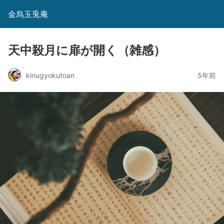
金烏玉兎庵
天中殺月に扉が開く（雑感）
kinugyokutoan
5年前