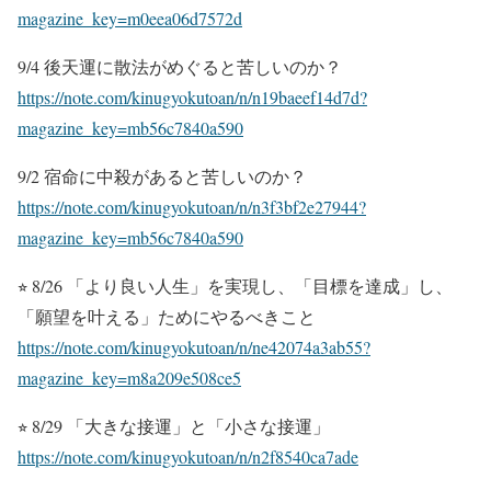
magazine_key=m0eea06d7572d
9/4 後天運に散法がめぐると苦しいのか？
https://note.com/kinugyokutoan/n/n19baeef14d7d?
magazine_key=mb56c7840a590
9/2 宿命に中殺があると苦しいのか？
https://note.com/kinugyokutoan/n/n3f3bf2e27944?
magazine_key=mb56c7840a590
⭐︎ 8/26 「より良い人生」を実現し、「目標を達成」し、
「願望を叶える」ためにやるべきこと
https://note.com/kinugyokutoan/n/ne42074a3ab55?
magazine_key=m8a209e508ce5
⭐︎ 8/29 「大きな接運」と「小さな接運」
https://note.com/kinugyokutoan/n/n2f8540ca7ade