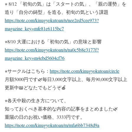
⭐︎ 8/12 「初旬の気」は「スタートの気」、「親の運勢」を
造り「自分の鋳型」を造る、初旬の気という課題
https://note.com/kinugyokutoan/n/nee2ed5cee973?
magazine_key=mfe81e6115bc7
⭐︎8/10 大運における「初旬の気」の意味と影響
https://note.com/kinugyokutoan/n/na0c5b8e3177f?
magazine_key=m4ebd5604cf76
⭐︎サークルはこちら：
https://note.com/kinugyokutoan/circle
月額5000円です🌿毎日3,000文字以上、毎月90,000文字以上
更新中📖どなたでもどうぞ🍎
⭐︎各天中殺の生き方について、
知っておくべき基本的な内容の記事をまとめました🌿
重陽の日のお祝い価格、3333円です。
https://note.com/kinugyokutoan/m/mfa6bb7348d9a