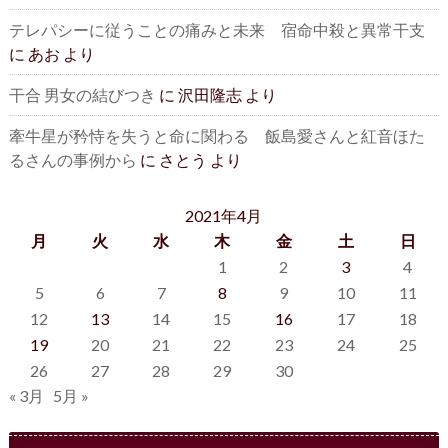
テレパシーに従うことの痛みと未来 宿命中殺と異常干支
に
あお
より
干合 男女の結びつき
に
沢田隆志
より
牽牛星が矜恃を失うと命に関わる 飯島愛さんと紅音ほた
るさんの事例から
に
さとう
より
2021年4月
月
火
水
木
金
土
日
1
2
3
4
5
6
7
8
9
10
11
12
13
14
15
16
17
18
19
20
21
22
23
24
25
26
27
28
29
30
« 3月
5月 »