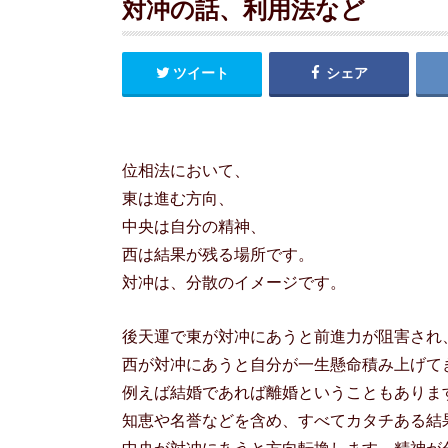
対冲の話、利用法など
ツイート
シェア
位相法において、
東は進む方向、
中央は自分の精神、
西は結果が残る場所です。
対冲は、分散のイメージです。
後天運で東が対冲にあうと前進力が阻害され
西が対冲にあうと自分が一生懸命積み上げて
例えば結婚であれば離婚ということもありま
知恵や名誉などを含め、すべてカタチある結
中央が対冲にあうと方向転換します。精神が