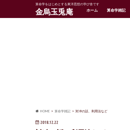
算命学をはじめとする東洋思想の学び舎です
金烏玉兎庵
ホーム
算命学雑記
HOME
算命学雑記
対冲の話、利用法など
2018.12.22