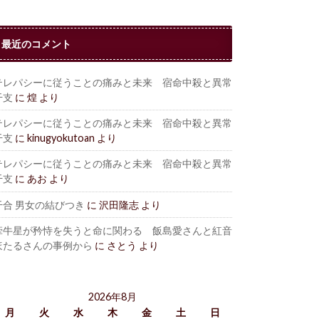
最近のコメント
テレパシーに従うことの痛みと未来 宿命中殺と異常
干支
に
煌
より
テレパシーに従うことの痛みと未来 宿命中殺と異常
干支
に
kinugyokutoan
より
テレパシーに従うことの痛みと未来 宿命中殺と異常
干支
に
あお
より
干合 男女の結びつき
に
沢田隆志
より
牽牛星が矜恃を失うと命に関わる 飯島愛さんと紅音
ほたるさんの事例から
に
さとう
より
2026年8月
月
火
水
木
金
土
日