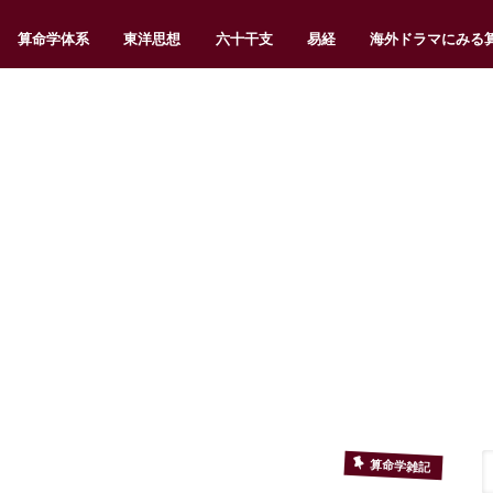
算命学体系
東洋思想
六十干支
易経
海外ドラマにみる
算命学雑記