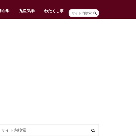
算命学
九星気学
わたくし事