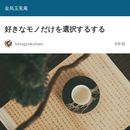
金烏玉兎庵
好きなモノだけを選択するする
kinugyokutoan
8年前