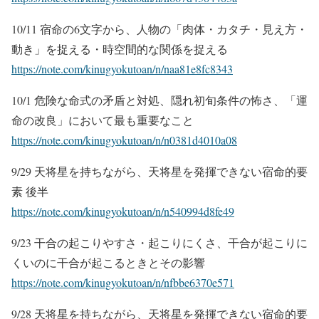
10/11 宿命の6文字から、人物の「肉体・カタチ・見え方・
動き」を捉える・時空間的な関係を捉える
https://note.com/kinugyokutoan/n/naa81e8fc8343
10/1 危険な命式の矛盾と対処、隠れ初旬条件の怖さ、「運
命の改良」において最も重要なこと
https://note.com/kinugyokutoan/n/n0381d4010a08
9/29 天将星を持ちながら、天将星を発揮できない宿命的要
素 後半
https://note.com/kinugyokutoan/n/n540994d8fe49
9/23 干合の起こりやすさ・起こりにくさ、干合が起こりに
くいのに干合が起こるときとその影響
https://note.com/kinugyokutoan/n/nfbbe6370e571
9/28 天将星を持ちながら、天将星を発揮できない宿命的要