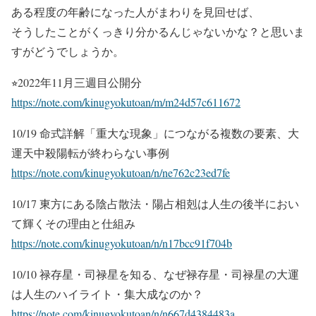
ある程度の年齢になった人がまわりを見回せば、
そうしたことがくっきり分かるんじゃないかな？と思いま
すがどうでしょうか。
⭐︎2022年11月三週目公開分
https://note.com/kinugyokutoan/m/m24d57c611672
10/19 命式詳解「重大な現象」につながる複数の要素、大
運天中殺陽転が終わらない事例
https://note.com/kinugyokutoan/n/ne762c23ed7fe
10/17 東方にある陰占散法・陽占相剋は人生の後半におい
て輝くその理由と仕組み
https://note.com/kinugyokutoan/n/n17bcc91f704b
10/10 禄存星・司禄星を知る、なぜ禄存星・司禄星の大運
は人生のハイライト・集大成なのか？
https://note.com/kinugyokutoan/n/n667d4384483a