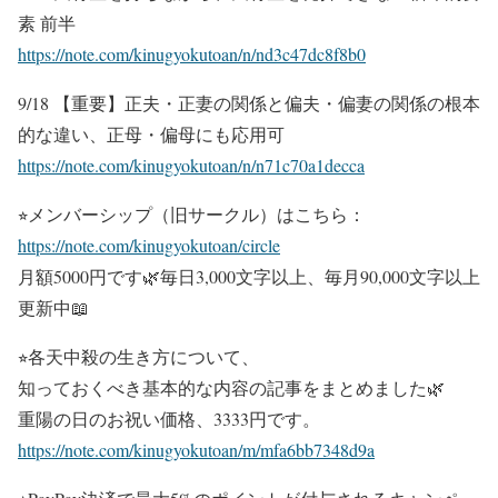
素 前半
https://note.com/kinugyokutoan/n/nd3c47dc8f8b0
9/18 【重要】正夫・正妻の関係と偏夫・偏妻の関係の根本
的な違い、正母・偏母にも応用可
https://note.com/kinugyokutoan/n/n71c70a1decca
⭐︎メンバーシップ（旧サークル）はこちら：
https://note.com/kinugyokutoan/circle
月額5000円です🌿毎日3,000文字以上、毎月90,000文字以上
更新中📖
⭐︎各天中殺の生き方について、
知っておくべき基本的な内容の記事をまとめました🌿
重陽の日のお祝い価格、3333円です。
https://note.com/kinugyokutoan/m/mfa6bb7348d9a