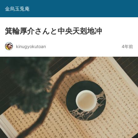
金烏玉兎庵
箕輪厚介さんと中央天剋地冲
kinugyokutoan
4年前