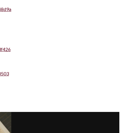
48d9a
df426
0503