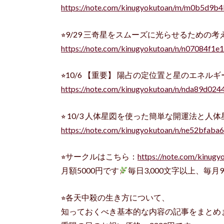
https://note.com/kinugyokutoan/m/m0b5d9b
⭐︎9/29 三奇星をスムーズに光らせるため
https://note.com/kinugyokutoan/n/n07084f1
⭐︎10/6 【重要】 陽占の定位置と星のエ
https://note.com/kinugyokutoan/n/nda89d024
⭐︎ 10/3 人体星図を使った簡単な開運法
https://note.com/kinugyokutoan/n/ne52bfaba
⭐︎サークルはこちら：
https://note.com/kinugyo
月額5000円です
毎日3,000文字以上、毎月9
⭐︎各天中殺の生き方について、
知っておくべき基本的な内容の記事をまとめ