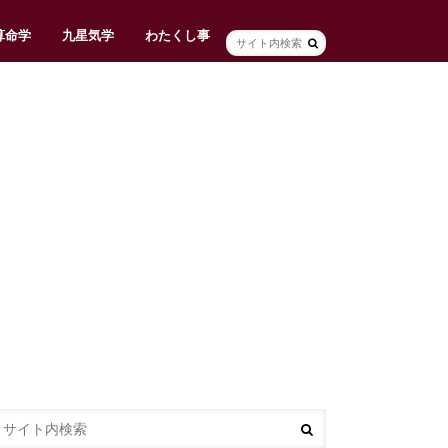
算命学
九星気学
わたくし事