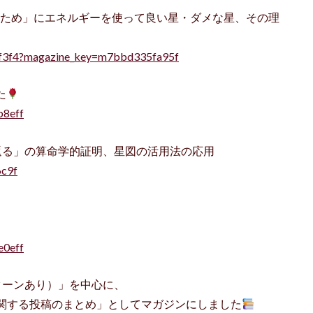
人のため」にエネルギーを使って良い星・ダメな星、その理
6bf3f4?magazine_key=m7bbd335fa95f
た
b8eff
と若返る」の算命学的証明、星図の活用法の応用
6c9f
。
e0eff
ターンあり）」を中心に、
関する投稿のまとめ」としてマガジンにしました