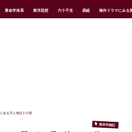
算命学体系
東洋思想
六十干支
易経
海外ドラマにみる
にある天と地ほどの差
算命学雑記