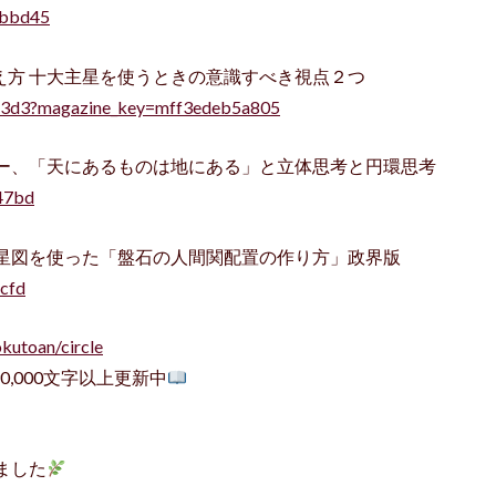
4bbd45
の考え方 十大主星を使うときの意識すべき視点２つ
e13d3?magazine_key=mff3edeb5a805
ネルギー、「天にあるものは地にある」と立体思考と円環思考
47bd
と人体星図を使った「盤石の人間関配置の作り方」政界版
6cfd
kutoan/circle
0,000文字以上更新中
ました