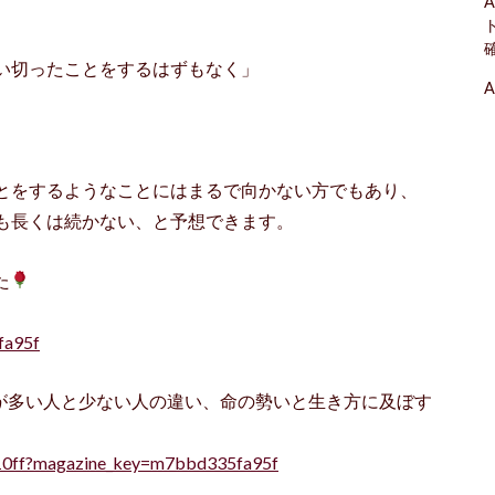
A
い切ったことをするはずもなく」
A
、
とをするようなことにはまるで向かない方でもあり、
も長くは続かない、と予想できます。
た
fa95f
族縁が多い人と少ない人の違い、命の勢いと生き方に及ぼす
a10ff?magazine_key=m7bbd335fa95f