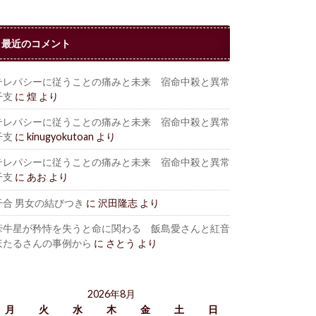
最近のコメント
テレパシーに従うことの痛みと未来 宿命中殺と異常
干支
に
煌
より
テレパシーに従うことの痛みと未来 宿命中殺と異常
干支
に
kinugyokutoan
より
テレパシーに従うことの痛みと未来 宿命中殺と異常
干支
に
あお
より
干合 男女の結びつき
に
沢田隆志
より
牽牛星が矜恃を失うと命に関わる 飯島愛さんと紅音
ほたるさんの事例から
に
さとう
より
2026年8月
月
火
水
木
金
土
日