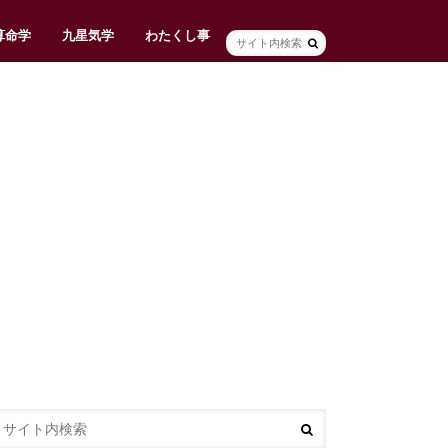
算命学
九星気学
わたくし事