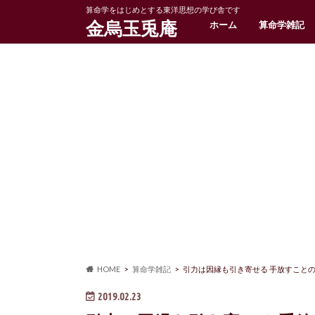
算命学をはじめとする東洋思想の学び舎です
金烏玉兎庵
ホーム
算命学雑記
HOME
算命学雑記
引力は因縁も引き寄せる 手放すこと
2019.02.23