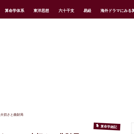
算命学体系
東洋思想
六十干支
易経
海外ドラマにみる
の大切さと曲財局
算命学雑記