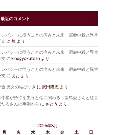
最近のコメント
テレパシーに従うことの痛みと未来 宿命中殺と異常
干支
に
煌
より
テレパシーに従うことの痛みと未来 宿命中殺と異常
干支
に
kinugyokutoan
より
テレパシーに従うことの痛みと未来 宿命中殺と異常
干支
に
あお
より
干合 男女の結びつき
に
沢田隆志
より
牽牛星が矜恃を失うと命に関わる 飯島愛さんと紅音
ほたるさんの事例から
に
さとう
より
2026年8月
月
火
水
木
金
土
日