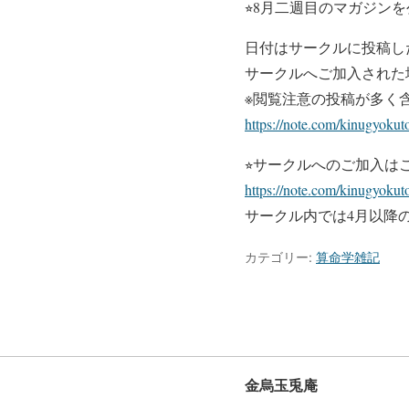
⭐︎8月二週目のマガジンを
日付はサークルに投稿し
サークルへご加入された
※閲覧注意の投稿が多く
https://note.com/kinugyoku
⭐︎サークルへのご加入は
https://note.com/kinugyokuto
サークル内では4月以降
カテゴリー:
算命学雑記
金烏玉兎庵