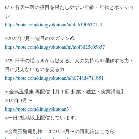
6/16 各天中殺の役目を果たしやすい年齢・年代とポジショ
ン
https://note.com/kinugyokutoan/n/nfa61906371a3
⭐︎2025年7月一週目のマガジン🎋
https://note.com/kinugyokutoan/m/m6f8d25c05657
5/29 日干の揺らぎから捉える、人の気持ちを理解する力・
目に見えないものを見る力
https://note.com/kinugyokutoan/n/n0748d4711b51
⭐︎ 金烏玉兎庵 再配信【月１回 起業・独立・実業講義】
2025年3月〜
https://note.com/kinugyokutoan3
※一日1投稿以上配信しています。
⭐︎金烏玉兎庵別棟 2023年3月〜の再配信はこちら